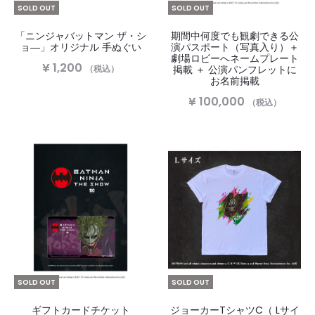
SOLD OUT
SOLD OUT
「ニンジャバットマン ザ・シ
期間中何度でも観劇できる公
ョ―」オリジナル 手ぬぐい
演パスポート（写真入り）＋
劇場ロビーへネームプレート
¥
1,200
（税込）
掲載 ＋ 公演パンフレットに
お名前掲載
¥
100,000
（税込）
SOLD OUT
SOLD OUT
ギフトカードチケット
ジョーカーTシャツC（ Lサイ