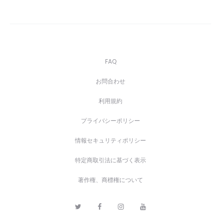
FAQ
お問合わせ
利用規約
プライバシーポリシー
情報セキュリティポリシー
特定商取引法に基づく表示
著作権、商標権について
T
F
I
Y
w
a
n
o
i
c
s
u